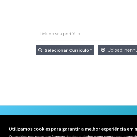
*
Nos
surpreenda
com
Link
uma
do
frase
Upload: nenh
Selecionar Currículo
*
seu
sobre
portfólio
você
Utilizamos cookies para garantir a melhor experiência em n