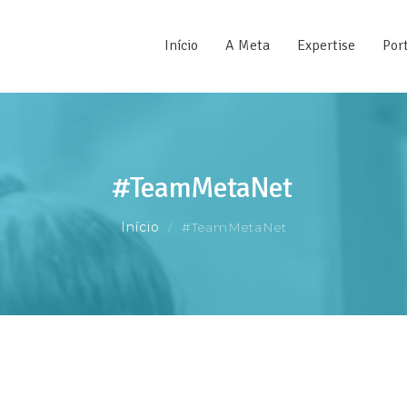
Início
A Meta
Expertise
Port
#TeamMetaNet
Início
#TeamMetaNet