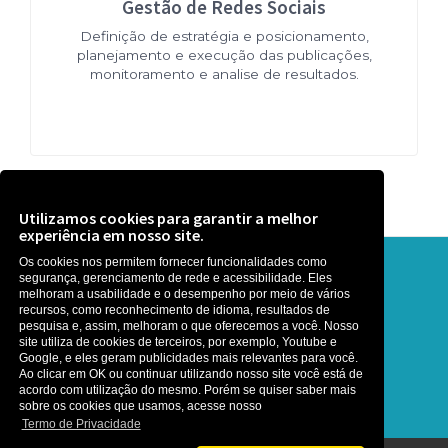
Gestão de Redes Sociais
Definição de estratégia e posicionamento,
planejamento e execução das publicações,
monitoramento e analise de resultados.
Utilizamos cookies para garantir a melhor
experiência em nosso site.
Os cookies nos permitem fornecer funcionalidades como
Precisa de ajuda? Que tal uma
segurança, gerenciamento de rede e acessibilidade. Eles
melhoram a usabilidade e o desempenho por meio de vários
recursos, como reconhecimento de idioma, resultados de
conversa ?
pesquisa e, assim, melhoram o que oferecemos a você. Nosso
site utiliza de cookies de terceiros, por exemplo, Youtube e
É rapidinho, somos gente boa :)
Google, e eles geram publicidades mais relevantes para você.
Ao clicar em OK ou continuar utilizando nosso site você está de
acordo com utilização do mesmo. Porém se quiser saber mais
sobre os cookies que usamos, acesse nosso
Termo de Privacidade