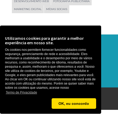
DESENVOLVIMENTO WEB
FOTOGRAFIA PUBLICITARIA
MARKETING DIGITAL
MÍDIAS SOCIAIS
Utilizamos cookies para garantir a melhor
experiência em nosso site.
Precisa de ajuda? Que tal uma
Os cookies nos permitem fornecer funcionalidades como
conversa ?
segurança, gerenciamento de rede e acessibilidade. Eles
melhoram a usabilidade e o desempenho por meio de vários
recursos, como reconhecimento de idioma, resultados de
É rapidinho, somos gente boa :)
pesquisa e, assim, melhoram o que oferecemos a você. Nosso
site utiliza de cookies de terceiros, por exemplo, Youtube e
Google, e eles geram publicidades mais relevantes para você.
Ao clicar em OK ou continuar utilizando nosso site você está de
acordo com utilização do mesmo. Porém se quiser saber mais
sobre os cookies que usamos, acesse nosso
Termo de Privacidade
Agência MetaNet ©2026
OK, eu concordo