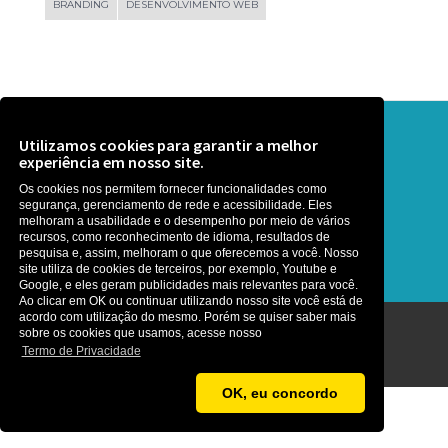
BRANDING
DESENVOLVIMENTO WEB
Precisa de ajuda? Que tal uma
Utilizamos cookies para garantir a melhor
experiência em nosso site.
conversa ?
Os cookies nos permitem fornecer funcionalidades como
segurança, gerenciamento de rede e acessibilidade. Eles
É rapidinho, somos gente boa :)
melhoram a usabilidade e o desempenho por meio de vários
recursos, como reconhecimento de idioma, resultados de
pesquisa e, assim, melhoram o que oferecemos a você. Nosso
site utiliza de cookies de terceiros, por exemplo, Youtube e
Google, e eles geram publicidades mais relevantes para você.
Ao clicar em OK ou continuar utilizando nosso site você está de
acordo com utilização do mesmo. Porém se quiser saber mais
sobre os cookies que usamos, acesse nosso
Agência MetaNet ©2026
Termo de Privacidade
OK, eu concordo