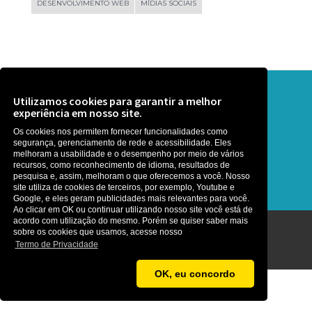
DESENVOLVIMENTO WEB
MÍDIAS SOCIAIS
Precisa de ajuda? Que tal uma
Utilizamos cookies para garantir a melhor
experiência em nosso site.
conversa ?
Os cookies nos permitem fornecer funcionalidades como
segurança, gerenciamento de rede e acessibilidade. Eles
É rapidinho, somos gente boa :)
melhoram a usabilidade e o desempenho por meio de vários
recursos, como reconhecimento de idioma, resultados de
pesquisa e, assim, melhoram o que oferecemos a você. Nosso
site utiliza de cookies de terceiros, por exemplo, Youtube e
Google, e eles geram publicidades mais relevantes para você.
Ao clicar em OK ou continuar utilizando nosso site você está de
acordo com utilização do mesmo. Porém se quiser saber mais
sobre os cookies que usamos, acesse nosso
Agência MetaNet ©2026
Termo de Privacidade
OK, eu concordo