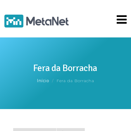
Pular
para
o
conteúdo
principal
Fera da Borracha
Início
Fera da Borracha