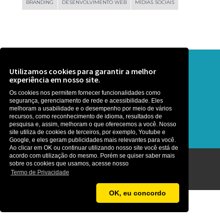
BRANDING
DESENVOLVIMENTO WEB
MÍDIAS SOCIAIS
Precisa de ajuda? Que tal uma
Utilizamos cookies para garantir a melhor
experiência em nosso site.
conversa ?
Os cookies nos permitem fornecer funcionalidades como
segurança, gerenciamento de rede e acessibilidade. Eles
É rapidinho, somos gente boa :)
melhoram a usabilidade e o desempenho por meio de vários
recursos, como reconhecimento de idioma, resultados de
pesquisa e, assim, melhoram o que oferecemos a você. Nosso
site utiliza de cookies de terceiros, por exemplo, Youtube e
Google, e eles geram publicidades mais relevantes para você.
Ao clicar em OK ou continuar utilizando nosso site você está de
acordo com utilização do mesmo. Porém se quiser saber mais
sobre os cookies que usamos, acesse nosso
Agência MetaNet ©2026
Termo de Privacidade
OK, eu concordo