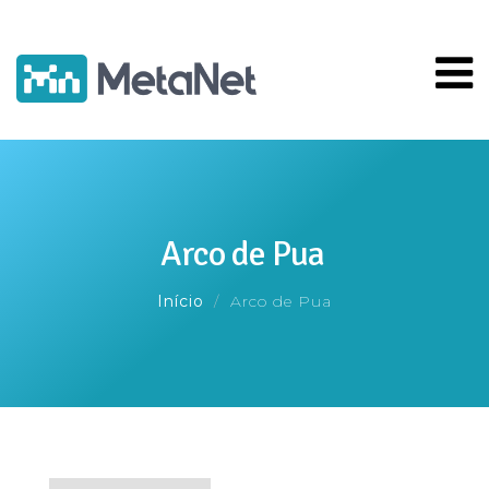
Pular
para
o
conteúdo
principal
Arco de Pua
Início
Arco de Pua