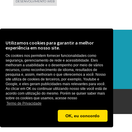
DESENVOLVIMENTO WEB
Precisa de ajuda? Que tal uma
Utilizamos cookies para garantir a melhor
experiência em nosso site.
conversa ?
Os cookies nos permitem fornecer funcionalidades como
segurança, gerenciamento de rede e acessibilidade. Eles
É rapidinho, somos gente boa :)
melhoram a usabilidade e o desempenho por meio de vários
recursos, como reconhecimento de idioma, resultados de
pesquisa e, assim, melhoram o que oferecemos a você. Nosso
site utiliza de cookies de terceiros, por exemplo, Youtube e
Google, e eles geram publicidades mais relevantes para você.
Ao clicar em OK ou continuar utilizando nosso site você está de
acordo com utilização do mesmo. Porém se quiser saber mais
sobre os cookies que usamos, acesse nosso
Agência MetaNet ©2026
Termo de Privacidade
OK, eu concordo