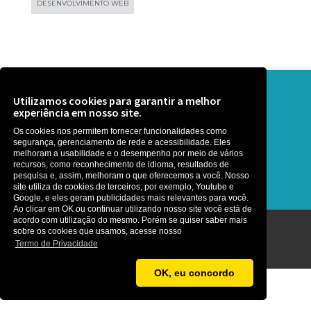
DESENVOLVIMENTO WEB
Precisa de ajuda? Que tal uma
Utilizamos cookies para garantir a melhor
experiência em nosso site.
conversa ?
Os cookies nos permitem fornecer funcionalidades como
segurança, gerenciamento de rede e acessibilidade. Eles
É rapidinho, somos gente boa :)
melhoram a usabilidade e o desempenho por meio de vários
recursos, como reconhecimento de idioma, resultados de
pesquisa e, assim, melhoram o que oferecemos a você. Nosso
site utiliza de cookies de terceiros, por exemplo, Youtube e
Google, e eles geram publicidades mais relevantes para você.
Ao clicar em OK ou continuar utilizando nosso site você está de
acordo com utilização do mesmo. Porém se quiser saber mais
sobre os cookies que usamos, acesse nosso
Agência MetaNet ©2026
Termo de Privacidade
OK, eu concordo